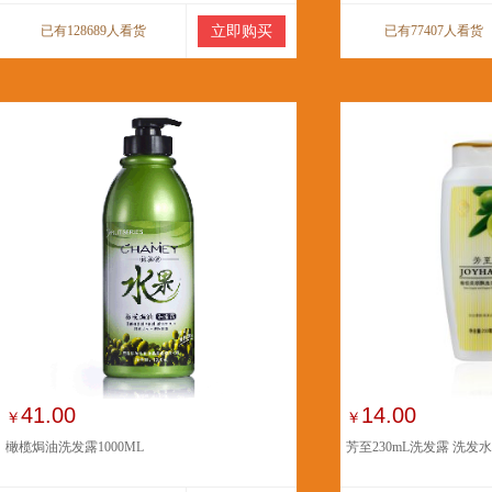
已有128689人看货
立即购买
已有77407人看货
41.00
14.00
￥
￥
橄榄焗油洗发露1000ML
芳至230mL洗发露 洗发水