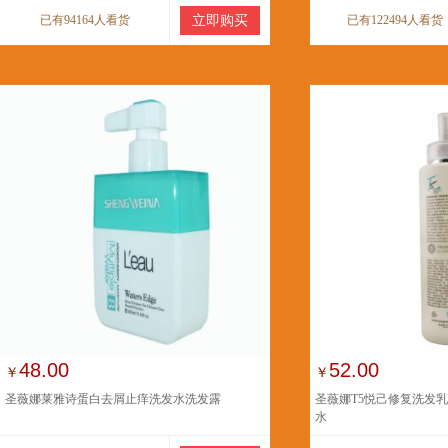
已有94164人看货
立即购买
已有122494人看货
48.00
52.00
￥
￥
圣薇娜莱雅诗蛋白去屑止痒洗发水洗发露
圣薇娜T5悦己修复洗发乳5
水