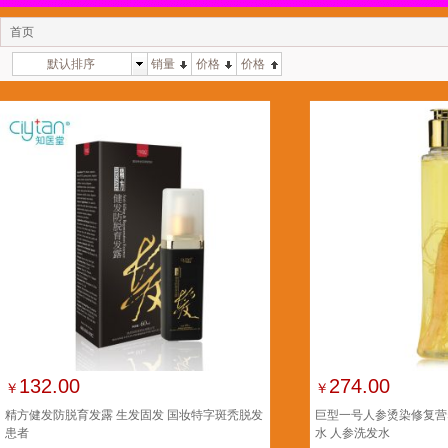
首页
默认排序
销量
价格
价格
132.00
274.00
￥
￥
精方健发防脱育发露 生发固发 国妆特字斑秃脱发
巨型一号人参烫染修复营
患者
水 人参洗发水