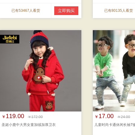
立即购买
已有53467人看货
已有80135人看货
119.00
17.00
￥
￥
￥172.00
￥24.00
圣诞小鹿中大男女童加绒加厚卫衣
儿童时尚卡通休闲长袖T