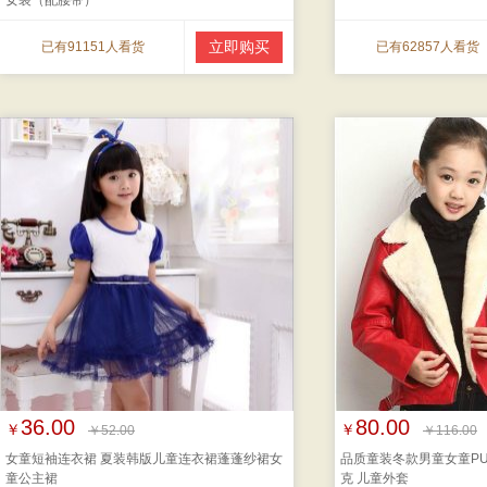
女装（配腰带）
立即购买
已有91151人看货
已有62857人看货
36.00
80.00
￥
￥
￥52.00
￥116.00
女童短袖连衣裙 夏装韩版儿童连衣裙蓬蓬纱裙女
品质童装冬款男童女童P
童公主裙
克 儿童外套