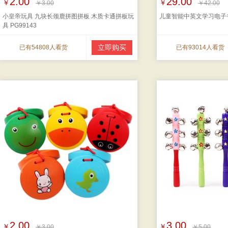
2.00
29.00
￥
￥
￥3.00
￥42.00
小皇帝玩具 九块长颈鹿拼图拼板 木质卡通拼板玩
儿童智能中英文学习电子
具 PG99143
立即购买
已有54808人看货
已有93014人看货
2.00
3.00
￥
￥
￥3.00
￥5.00