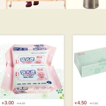
3.00
4.50
￥
￥
￥4.90
￥7.50