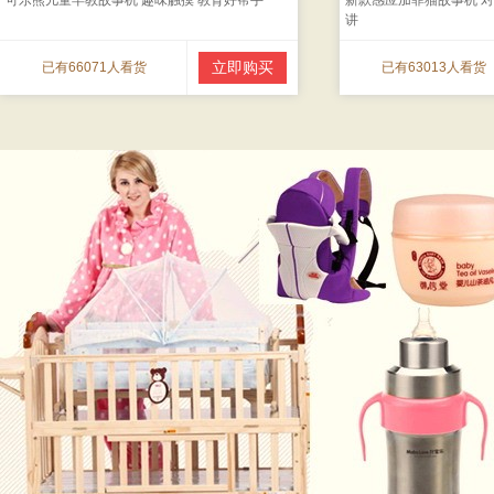
可乐熊儿童早教故事机 趣味触摸 教育好帮手
新款感应加菲猫故事机 对
讲
立即购买
已有66071人看货
已有63013人看货