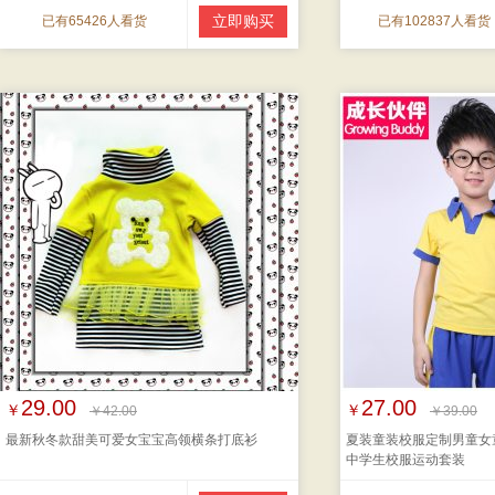
立即购买
已有65426人看货
已有102837人看货
29.00
27.00
￥
￥
￥42.00
￥39.00
最新秋冬款甜美可爱女宝宝高领横条打底衫
夏装童装校服定制男童女
中学生校服运动套装