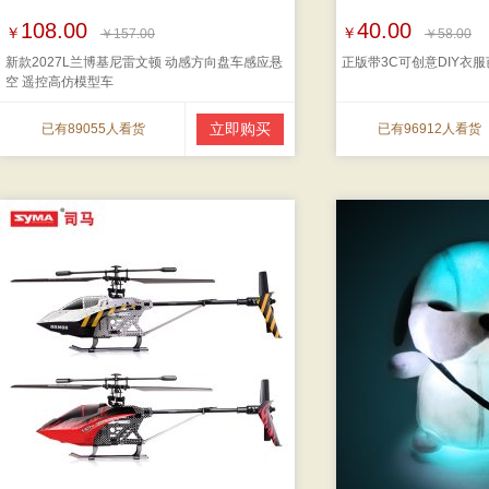
108.00
40.00
￥
￥
￥157.00
￥58.00
新款2027L兰博基尼雷文顿 动感方向盘车感应悬
正版带3C可创意DIY衣
空 遥控高仿模型车
立即购买
已有89055人看货
已有96912人看货