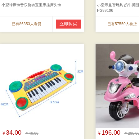
小蜜蜂床铃音乐旋转宝宝床挂床头铃
小皇帝益智玩具 奶牛拼图拼
PG99106
立即购买
已有86353人看货
已有57550人看货
34.00
196.00
￥
￥
￥49.00
￥285.0