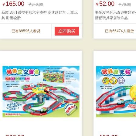
165.00
52.00
￥
￥
￥240.00
￥76.00
新款 3合1遥控变形汽车模型 高速越野车 儿童玩
要乐发光音乐泰迪熊娃娃
具 耐磨轮胎
情侣玩具家居装饰品
立即购买
已有89596人看货
已有66474人看货