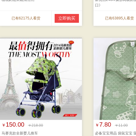
口》
立即购买
已有62175人看货
已有63895人看货
150.00
7.80
￥
￥
￥218.00
￥11.00
马赛克款全新婴儿推车
必备宝宝用品 袋鼠宝宝 