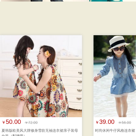
50.00
39.00
￥
￥
￥72.00
￥56.00
夏韩版欧美风大牌修身雪纺无袖连衣裙亲子装母
时尚休闲牛仔风格连衣裙