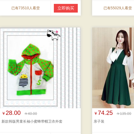
立即购买
已有73510人看货
已有55029人看货
28.00
74.25
￥
￥
￥40.00
￥135.00
新款韩版男童长袖小蜜蜂带帽卫衣外套
亲子装