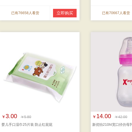
立即购买
已有76658人看货
已有70667人看货
3.00
14.00
￥
￥
￥5.80
￥42.00
婴儿手口湿巾25片装 防止红屁屁
新优怡210hl宽口径仿母