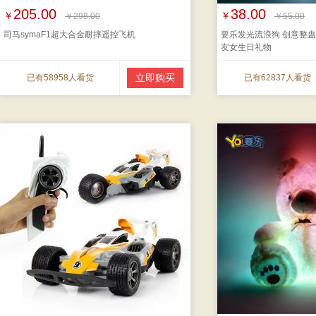
205.00
38.00
￥
￥
￥298.00
￥55.00
司马symaF1超大合金耐摔遥控飞机
要乐发光流浪狗 创意整蛊
友女生日礼物
立即购买
已有58958人看货
已有62837人看货