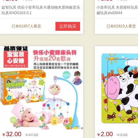
益智玩具 供应小皇帝玩具卡通动物木质响板音乐
小皇帝玩具 木质摇铃玩具
玩具XHD0163 0.1
威玩具xhd3044
立即购买
已有61957人看货
已有62923人看货
32.00
2.00
￥
￥
￥47.00
￥3.00