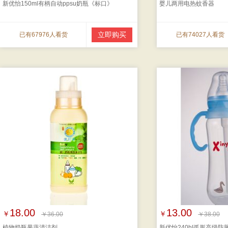
新优怡150ml有柄自动ppsu奶瓶《标口》
婴儿两用电热蚊香器
立即购买
已有67976人看货
已有74027人看货
18.00
13.00
￥
￥
￥36.00
￥38.00
植物奶瓶果蔬清洁剂
新优怡240hl弧形高级