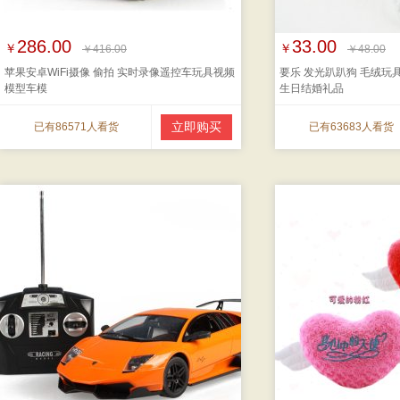
286.00
33.00
￥
￥
￥416.00
￥48.00
苹果安卓WiFi摄像 偷拍 实时录像遥控车玩具视频
要乐 发光趴趴狗 毛绒玩
模型车模
生日结婚礼品
立即购买
已有86571人看货
已有63683人看货