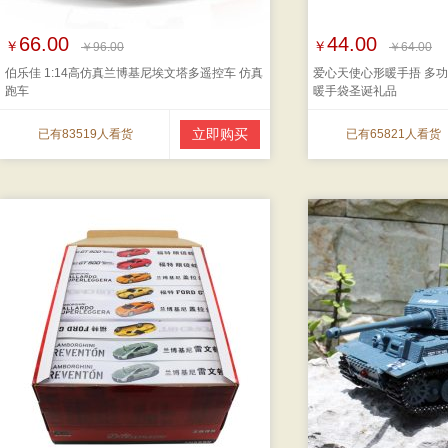
66.00
44.00
￥
￥
￥96.00
￥64.00
伯乐佳 1:14高仿真兰博基尼埃文塔多遥控车 仿真
爱心天使心形暖手捂 多功
跑车
暖手袋圣诞礼品
立即购买
已有83519人看货
已有65821人看货