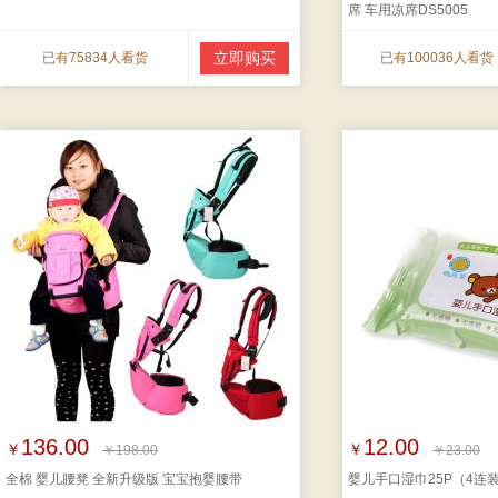
席 车用凉席DS5005
立即购买
已有75834人看货
已有100036人看货
136.00
12.00
￥
￥
￥198.00
￥23.00
全棉 婴儿腰凳 全新升级版 宝宝抱婴腰带
婴儿手口湿巾25P（4连