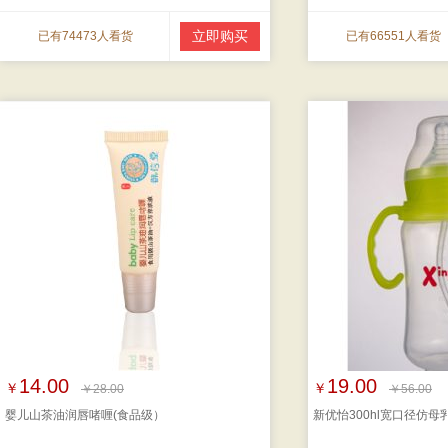
立即购买
已有74473人看货
已有66551人看货
14.00
19.00
￥
￥
￥28.00
￥56.00
婴儿山茶油润唇啫喱(食品级）
新优怡300hl宽口径仿