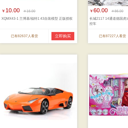
10.00
60.00
￥
￥
￥16.00
￥86.00
XQMX43-1 兰博基/福特1:43自装模型 正版授权
长城2117 14通道德国
控车
立即购买
已有82637人看货
已有87227人看货