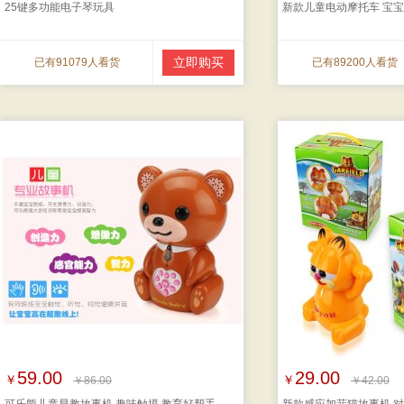
25键多功能电子琴玩具
新款儿童电动摩托车 宝
立即购买
已有91079人看货
已有89200人看货
59.00
29.00
￥
￥
￥86.00
￥42.00