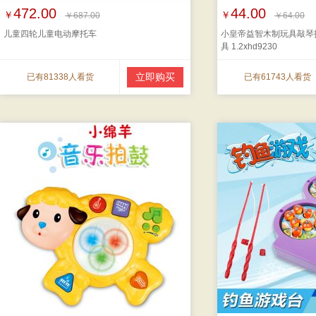
472.00
44.00
￥
￥
￥687.00
￥64.00
儿童四轮儿童电动摩托车
小皇帝益智木制玩具敲琴
具 1.2xhd9230
立即购买
已有81338人看货
已有61743人看货