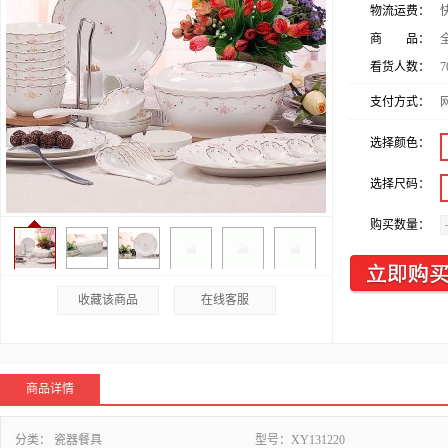
物流运费：
商 品：
看货人数：
7
支付方式：
选择颜色：
选择尺码：
购买数量：
收藏该商品
在线客服
商品详情
分类：
瓷器餐具
型号：
XY131220