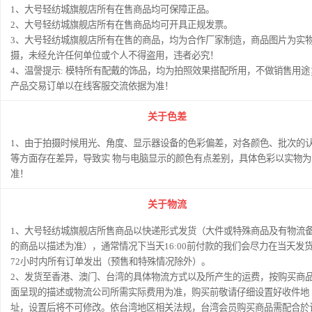
1、大号轻纺城旗舰店所有在售商品均可保障正品。
2、大号轻纺城旗舰店所有在售商品均可开具正规发票。
3、大号轻纺城旗舰店所有在售的商品，均为合作厂家制造，商品图片为实
摄，未经允许任何单位或个人不得盗用，违者必究！
4、温謦提示: 模特所有配戴的饰品，均为拍照效果搭配所用，不做销售用途
产品交易订单以在线客服交流依据为准！
关于色差
1、由于拍摄时候用光、角度、显示器设备的色彩偏差，对各颜色、批次的
等方面存在差异，导致实 物与电脑显示的颜色有点差别，具体色彩以实物为
准！
关于物流
1、大号轻纺城旗舰店所售商品以快递形式发货（大件或特殊商品及有物流
的商品以描述为准），通常情况下当天16:00前付款的我们会尽力在当天发
72小时内所有订单发出（预售和特殊情况除外）。
2、发货至香港、澳门、台湾的具体物流方式以及所产生的运费，按购买商
面呈现的描述或物流公司所需实际费用为准，购买前敬请仔细设置好收件地
址，设置后将不可修改。依台湾地区相关法规，台湾会员购买商品需配合於