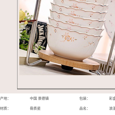
产地：
中国 景德镇
包装：
彩
材质：
骨质瓷
品名：
浪