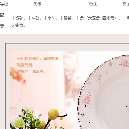
等级：
优级
备注：
筷
配
十饭碗，十味碟，十小勺，十筷架，十盘（六深盘+四浅盘），一
牙签筒。
置：