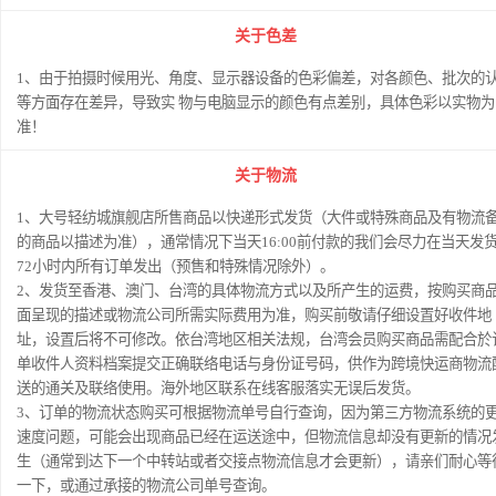
关于色差
1、由于拍摄时候用光、角度、显示器设备的色彩偏差，对各颜色、批次的
等方面存在差异，导致实 物与电脑显示的颜色有点差别，具体色彩以实物为
准！
关于物流
1、大号轻纺城旗舰店所售商品以快递形式发货（大件或特殊商品及有物流
的商品以描述为准），通常情况下当天16:00前付款的我们会尽力在当天发
72小时内所有订单发出（预售和特殊情况除外）。
2、发货至香港、澳门、台湾的具体物流方式以及所产生的运费，按购买商
面呈现的描述或物流公司所需实际费用为准，购买前敬请仔细设置好收件地
址，设置后将不可修改。依台湾地区相关法规，台湾会员购买商品需配合於
单收件人资料档案提交正确联络电话与身份证号码，供作为跨境快运商物流
送的通关及联络使用。海外地区联系在线客服落实无误后发货。
3、订单的物流状态购买可根据物流单号自行查询，因为第三方物流系统的
速度问题，可能会出现商品已经在运送途中，但物流信息却没有更新的情况
生（通常到达下一个中转站或者交接点物流信息才会更新），请亲们耐心等
一下，或通过承接的物流公司单号查询。