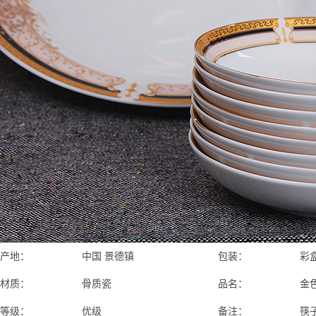
产地：
中国 景德镇
包装：
彩
材质：
骨质瓷
品名：
金
等级：
优级
备注：
筷