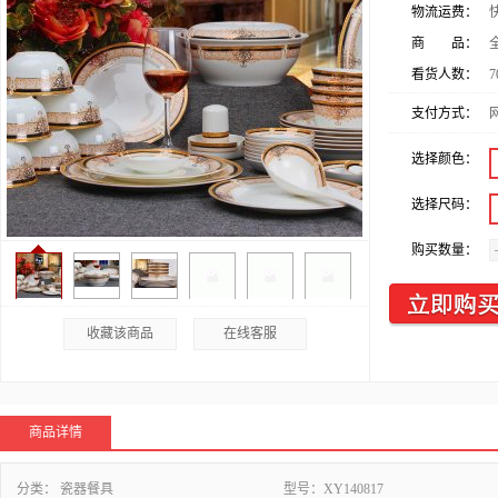
物流运费：
商 品：
看货人数：
7
支付方式：
选择颜色：
选择尺码：
购买数量：
收藏该商品
在线客服
商品详情
分类：
瓷器餐具
型号：
XY140817