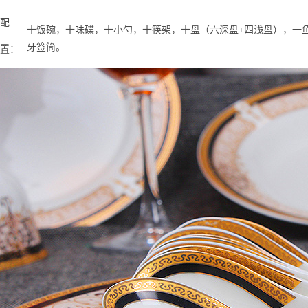
配
十饭碗，十味碟，十小勺，十筷架，十盘（六深盘+四浅盘），一
牙签筒。
置：