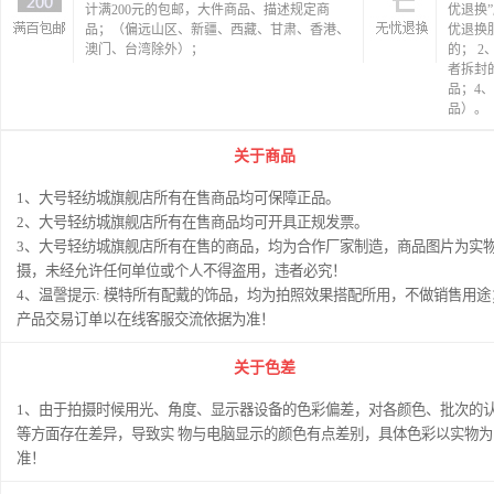
计满200元的包邮，大件商品、描述规定商
优退换
品；（偏远山区、新疆、西藏、甘肃、香港、
优退换
澳门、台湾除外）；
的； 
者拆封
品；4
品）。
关于商品
1、大号轻纺城旗舰店所有在售商品均可保障正品。
2、大号轻纺城旗舰店所有在售商品均可开具正规发票。
3、大号轻纺城旗舰店所有在售的商品，均为合作厂家制造，商品图片为实
摄，未经允许任何单位或个人不得盗用，违者必究！
4、温謦提示: 模特所有配戴的饰品，均为拍照效果搭配所用，不做销售用途
产品交易订单以在线客服交流依据为准！
关于色差
1、由于拍摄时候用光、角度、显示器设备的色彩偏差，对各颜色、批次的
等方面存在差异，导致实 物与电脑显示的颜色有点差别，具体色彩以实物为
准！