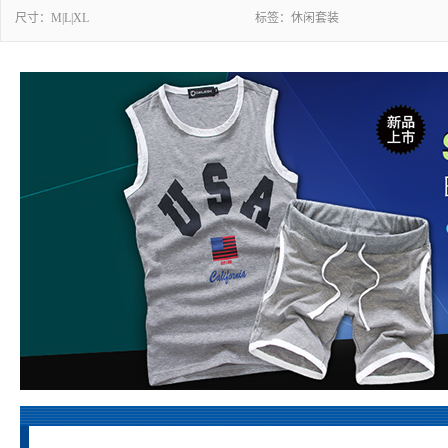
尺寸：
M|L|XL
标签：
休闲套装