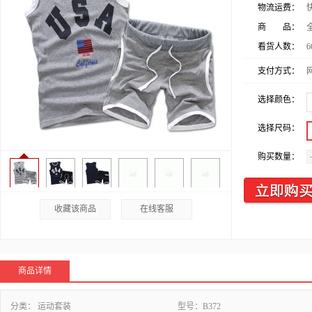
物流运费：
商 品：
看货人数：
6
支付方式：
选择颜色：
选择尺码：
购买数量：
收藏该商品
在线客服
商品详情
分类：
运动套装
型号：
B372