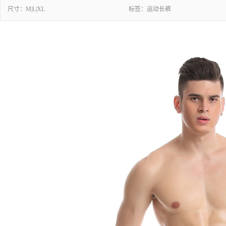
尺寸：
M|L|XL
标签：
运动长裤