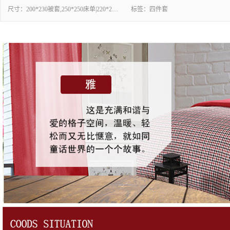
尺寸：
200*230被套,250*250床单|220*240被套,250*270床单
标签：
四件套