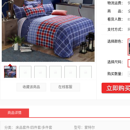
物流运费：
商 品：
看货人数：
8
支付方式：
选择颜色：
选择尺码：
购买数量：
收藏该商品
在线客服
商品详情
分类：
床品套件/四件套/多件套
型号：
蒙特尔