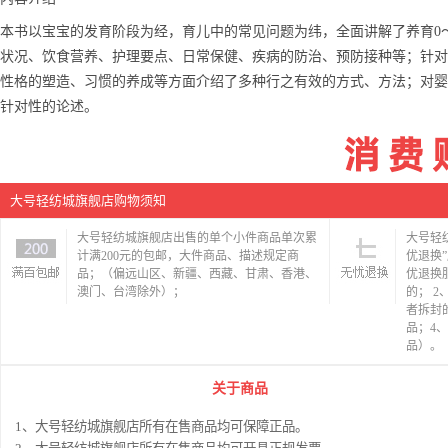
本书以宝宝的发育阶段为经，育儿中的常见问题为纬，全面讲解了养育0
状况、饮食营养、护理要点、日常保健、疾病的防治、预防接种等；针对
性格的塑造、习惯的养成等方面介绍了多种行之有效的方式、方法；对婴
针对性的论述。
大号轻纺城旗舰店购物须知
大号轻纺城旗舰店出售的单个小件商品单次累
大号轻
计满200元的包邮，大件商品、描述规定商
优退换
品；（偏远山区、新疆、西藏、甘肃、香港、
优退换
澳门、台湾除外）；
的； 
者拆封
品；4
品）。
关于商品
1、大号轻纺城旗舰店所有在售商品均可保障正品。