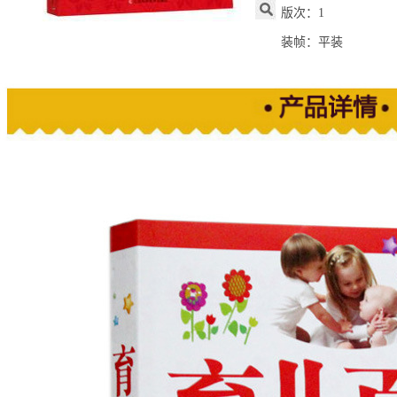
版次：1
装帧：平装