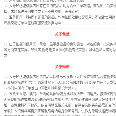
2、大号轻纺城旗舰店所有在售商品均可开具正规发票。
3、大号轻纺城旗舰店所有在售的商品，均为合作厂家制造，商品图片为实
摄，未经允许任何单位或个人不得盗用，违者必究！
4、温謦提示: 模特所有配戴的饰品，均为拍照效果搭配所用，不做销售用途
产品交易订单以在线客服交流依据为准！
关于色差
1、由于拍摄时候用光、角度、显示器设备的色彩偏差，对各颜色、批次的
等方面存在差异，导致实 物与电脑显示的颜色有点差别，具体色彩以实物为
准！
关于物流
1、大号轻纺城旗舰店所售商品以快递形式发货（大件或特殊商品及有物流
的商品以描述为准），通常情况下当天16:00前付款的我们会尽力在当天发
72小时内所有订单发出（预售和特殊情况除外）。
2、发货至香港、澳门、台湾的具体物流方式以及所产生的运费，按购买商
面呈现的描述或物流公司所需实际费用为准，购买前敬请仔细设置好收件地
址，设置后将不可修改。依台湾地区相关法规，台湾会员购买商品需配合於
单收件人资料档案提交正确联络电话与身份证号码，供作为跨境快运商物流