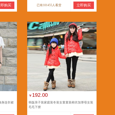
立即购买
已有101455人看货
立即购买
192.00
￥
修身连衣裙
韩版亲子装家庭装冬装女童童装棉衣加厚母女装
毛毛下摆