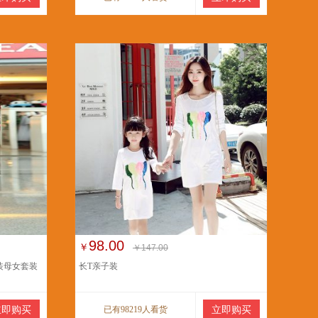
98.00
￥
￥147.00
装母女套装
长T亲子装
立即购买
已有98219人看货
立即购买