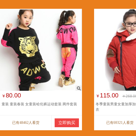
80.00
115.00
￥
￥
￥268.0
童装 童装春装 女童装哈伦裤运动套装 两件套装
冬季童装男童女童加厚加
衣
已有48462人看货
立即购买
已有69321人看货