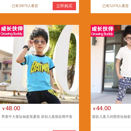
已有50079人看货
立即购买
已有52478人看货
48.00
44.00
￥
￥
男童中大童短袖套装夏装 原创儿童新款两件套
新款儿童几何图形短袖套