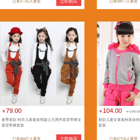
已有47782人看货
立即购买
已有68877人看货
79.00
104.00
￥
￥
￥196.0
春季新款 时尚儿童春装韩版公主两件套背带裤女
新款儿童女童春秋装休闲
童背带裤套装
套装
已有48457人看货
立即购买
已有67556人看货