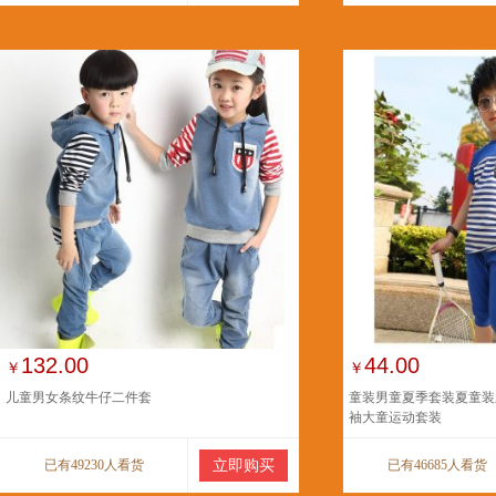
132.00
44.00
￥
￥
儿童男女条纹牛仔二件套
童装男童夏季套装夏童装
袖大童运动套装
已有49230人看货
立即购买
已有46685人看货