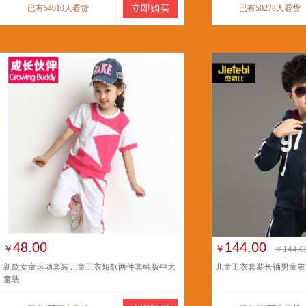
已有54010人看货
立即购买
已有50278人看货
48.00
144.00
￥
￥
￥144.0
新款女童运动套装儿童卫衣短款两件套韩版中大
儿童卫衣套装长袖男童衣
童装