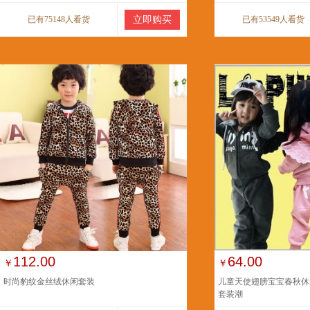
已有75148人看货
立即购买
已有53549人看货
112.00
64.00
￥
￥
时尚豹纹金丝绒休闲套装
儿童天使翅膀宝宝春秋休
套装潮