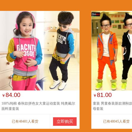
84.00
81.00
￥
￥
100%纯棉 春秋款拼色女大童运动套装 纯奥戴尔
童装 男童春装新款潮秋
面料童套装
母套装
已有48481人看货
立即购买
已有48045人看货