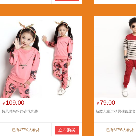
109.00
79.00
￥
￥
韩风时尚粉红碎花套装
新款儿童运动男孩条纹套
已有47792人看货
立即购买
已有68795人看货