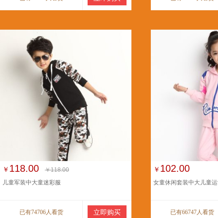
118.00
102.00
￥
￥
￥118.00
儿童军装中大童迷彩服
女童休闲套装中大儿童运
已有74706人看货
立即购买
已有66747人看货