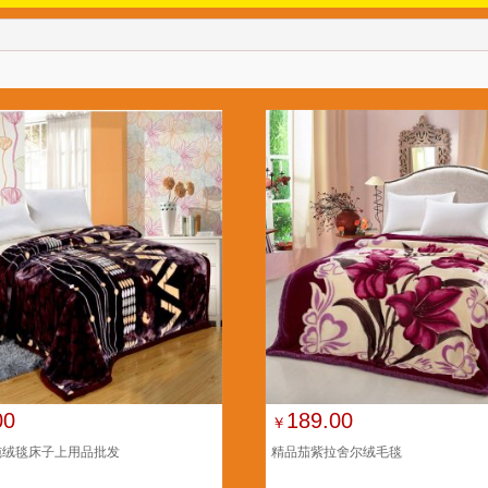
00
189.00
￥
纯绒毯床子上用品批发
精品茄紫拉舍尔绒毛毯