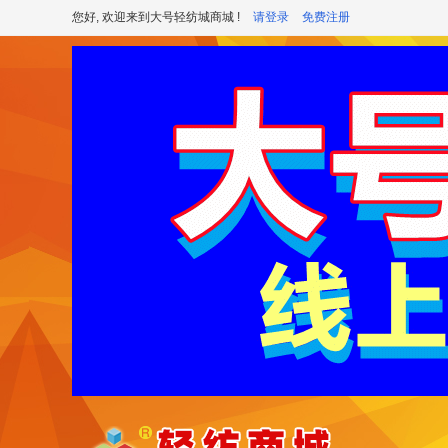
您好, 欢迎来到大号轻纺城商城 !
请登录
免费注册