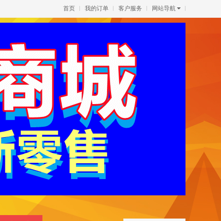
首页
我的订单
客户服务
网站导航