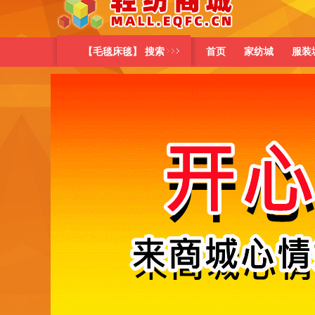
【毛毯床毯】 搜索
首页
家纺城
服装