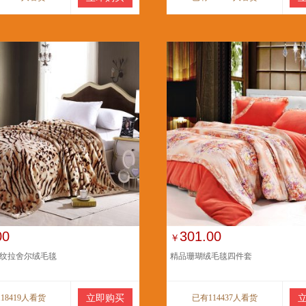
00
301.00
￥
纹拉舍尔绒毛毯
精品珊瑚绒毛毯四件套
18419人看货
立即购买
已有114437人看货