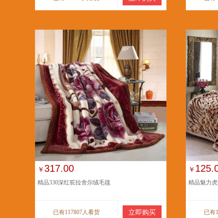
317.00
125.
￥
￥
精品330深红驼拉舍尔绒毛毯
精品魅力虎
已有117807人看货
立即购买
已有1