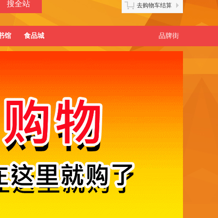
去购物车结算
书馆
食品城
品牌街