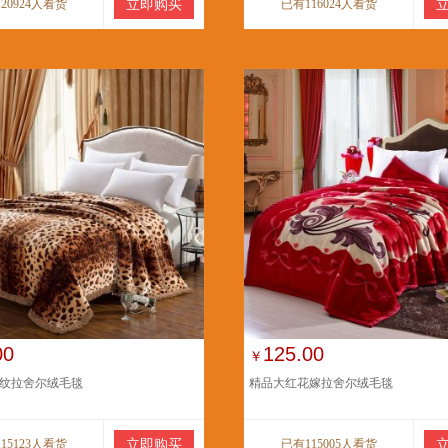
20924人看货
立即购买
已有116024人看货
00
125.00
￥
纹拉舍尔绒毛毯
精品大红花嫁拉舍尔绒毛毯
15123人看货
立即购买
已有115005人看货