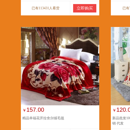
已有113431人看货
立即购买
已有
157.00
120.
￥
￥
精品幸福花开拉舍尔绒毛毯
新品批发1
销 代发