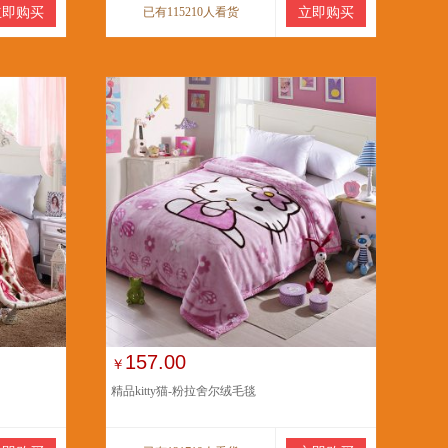
立即购买
已有115210人看货
立即购买
157.00
￥
精品kitty猫-粉拉舍尔绒毛毯