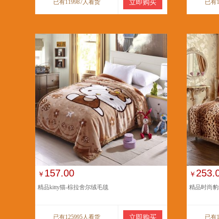
已有119987人看货
立即购买
已有1
157.00
253.
￥
￥
精品kitty猫-棕拉舍尔绒毛毯
精品时尚豹
已有125995人看货
立即购买
已有1