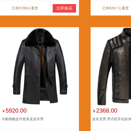
已有93300人看货
立即购买
已有82817人看货
5920.00
2368.00
￥
￥
水貂领貂皮外套真皮皮衣男
皮夹克男 男式机车短款