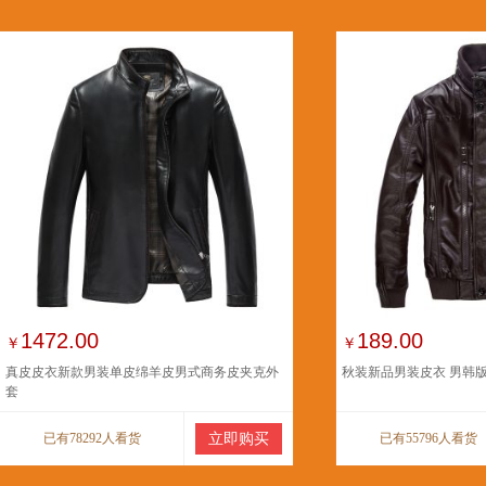
1472.00
189.00
￥
￥
真皮皮衣新款男装单皮绵羊皮男式商务皮夹克外
秋装新品男装皮衣 男韩
套
已有78292人看货
立即购买
已有55796人看货