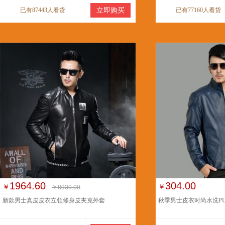
已有87443人看货
立即购买
已有77160人看货
1964.60
304.00
￥
￥
￥8930.00
新款男士真皮皮衣立领修身皮夹克外套
秋季男士皮衣时尚水洗P