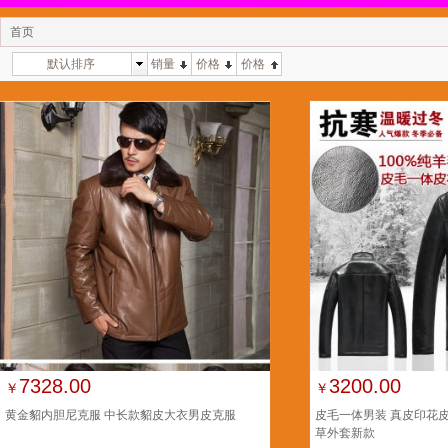
首页
默认排序
销量
价格
价格
7328.00
3200.00
￥
￥
黄金貂内胆尼克服 中长款貂皮大衣男皮克服
皮毛一体男装 真皮印花
草外套新款