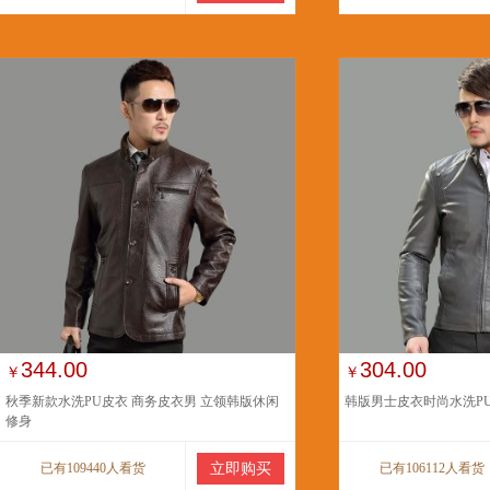
344.00
304.00
￥
￥
秋季新款水洗PU皮衣 商务皮衣男 立领韩版休闲
韩版男士皮衣时尚水洗P
修身
已有109440人看货
立即购买
已有106112人看货