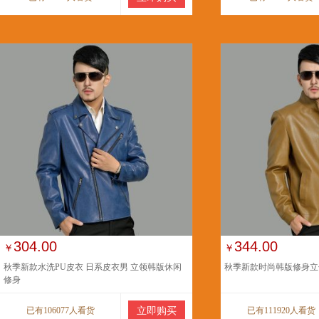
304.00
344.00
￥
￥
秋季新款水洗PU皮衣 日系皮衣男 立领韩版休闲
秋季新款时尚韩版修身立
修身
已有106077人看货
立即购买
已有111920人看货