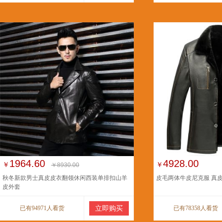
1964.60
4928.00
￥
￥
￥8930.00
秋冬新款男士真皮皮衣翻领休闲西装单排扣山羊
皮毛两体牛皮尼克服 真
皮外套
已有94971人看货
立即购买
已有78358人看货