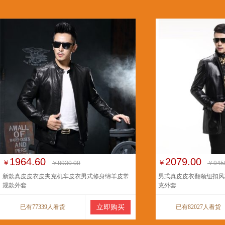
1964.60
2079.00
￥
￥
￥8930.00
￥945
新款真皮皮衣皮夹克机车皮衣男式修身绵羊皮常
男式真皮皮衣翻领纽扣风
规款外套
克外套
已有77339人看货
立即购买
已有82027人看货