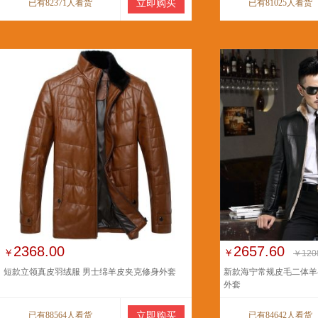
已有82371人看货
立即购买
已有81025人看货
2368.00
2657.60
￥
￥
￥120
短款立领真皮羽绒服 男士绵羊皮夹克修身外套
新款海宁常规皮毛二体羊
外套
已有88564人看货
立即购买
已有84642人看货