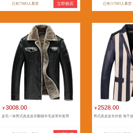
已有75883人看货
立即购买
已有117093人看货
3008.00
2528.00
￥
￥
皮毛一体男式真皮皮衣翻领羊毛皮草外套男
男式真皮皮衣外套 海宁