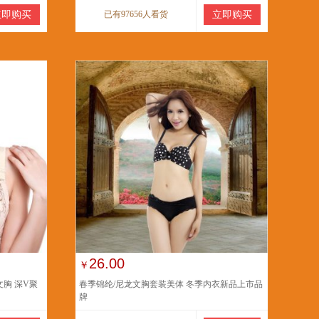
立即购买
已有97656人看货
立即购买
26.00
￥
胸 深V聚
春季锦纶/尼龙文胸套装美体 冬季内衣新品上市品
牌