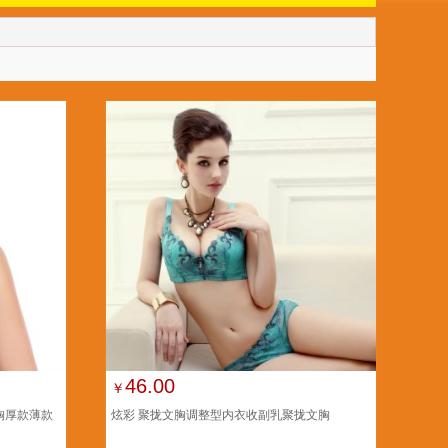
46.00
￥
胸厚款薄款
炫彩 聚拢文胸调整型内衣收副乳聚拢文胸