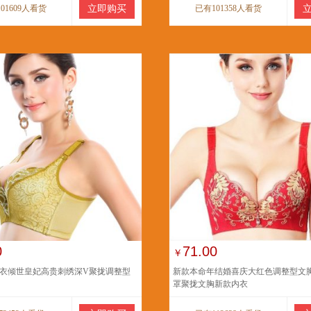
01609人看货
立即购买
已有101358人看货
0
71.00
￥
衣倾世皇妃高贵刺绣深V聚拢调整型
新款本命年结婚喜庆大红色调整型文
罩聚拢文胸新款内衣