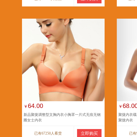
64.00
68.0
￥
￥
新品聚拢调整型文胸内衣小胸罩一片式无痕无钢
聚拢内衣碟
圈女士内衣
聚拢内衣
已有67250人看货
立即购买
已有