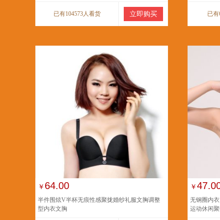
已有104573人看货
立即购买
已有
64.00
47.0
￥
￥
半件围炫V半杯无痕性感聚拢婚纱礼服文胸调整
无钢圈内衣
型内衣文胸
运动休闲聚