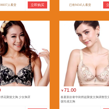
06037人看货
立即购买
已有94345人看货
0
71.00
￥
 绣花聚拢文胸 少女胸罩
春夏新款奢华刺绣超聚拢文胸调整型文
拢性感文胸