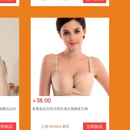
38.00
￥
钢圈花边内
春夏新品无痕光面性感文胸聚拢文胸
立即购买
已有100268人看货
立即购买