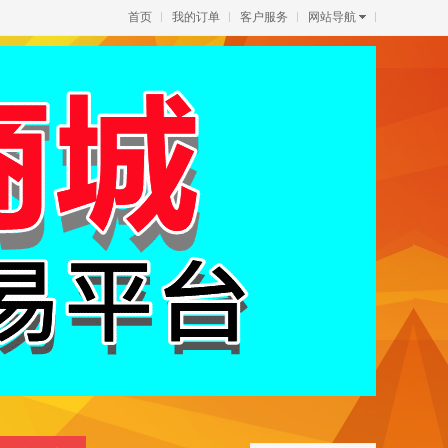
首页
我的订单
客户服务
网站导航