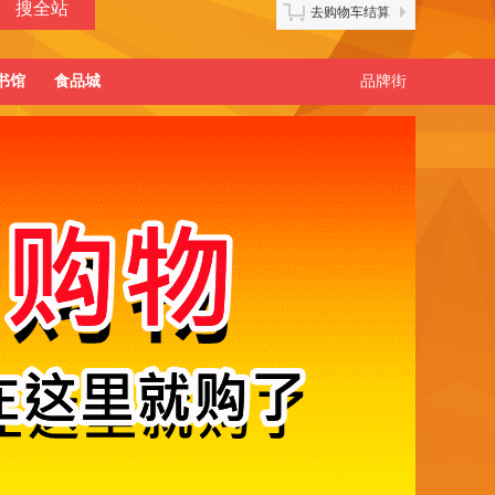
去购物车结算
书馆
食品城
品牌街