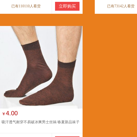
已有110110人看货
立即购买
已有73142人看货
4.00
￥
吸汗透气耐穿不易破冰爽男士丝袜/春夏新品袜子