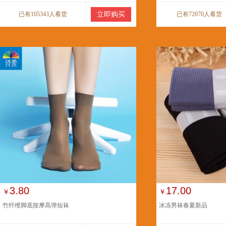
已有105343人看货
立即购买
已有72070人看货
3.80
17.00
￥
￥
竹纤维脚底按摩高弹短袜
冰冻男袜春夏新品