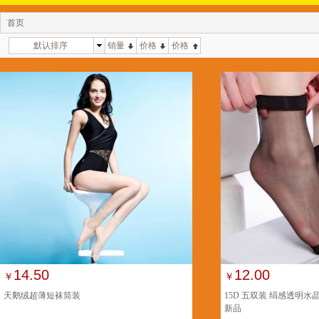
首页
默认排序
销量
价格
价格
14.50
12.00
￥
￥
天鹅绒超薄短袜筒装
15D 五双装 绢感透明
新品