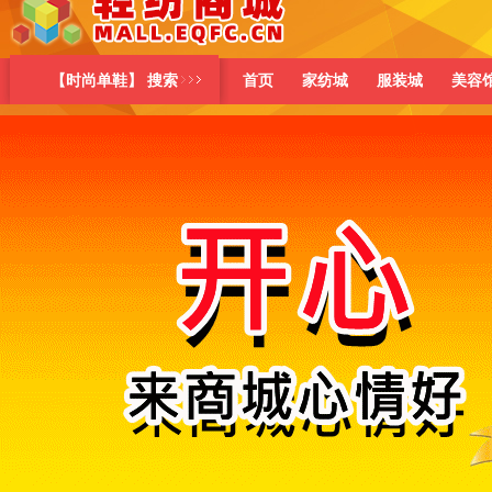
【时尚单鞋】 搜索
首页
家纺城
服装城
美容