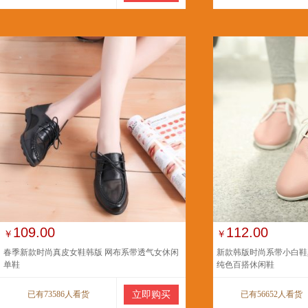
109.00
112.00
￥
￥
春季新款时尚真皮女鞋韩版 网布系带透气女休闲
新款韩版时尚系带小白鞋
单鞋
纯色百搭休闲鞋
已有73586人看货
立即购买
已有56652人看货