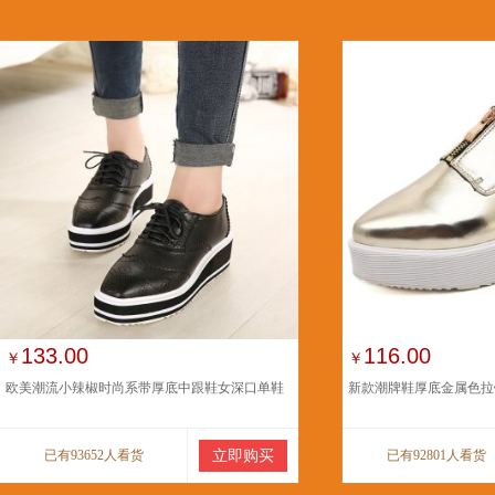
133.00
116.00
￥
￥
欧美潮流小辣椒时尚系带厚底中跟鞋女深口单鞋
新款潮牌鞋厚底金属色拉
已有93652人看货
立即购买
已有92801人看货