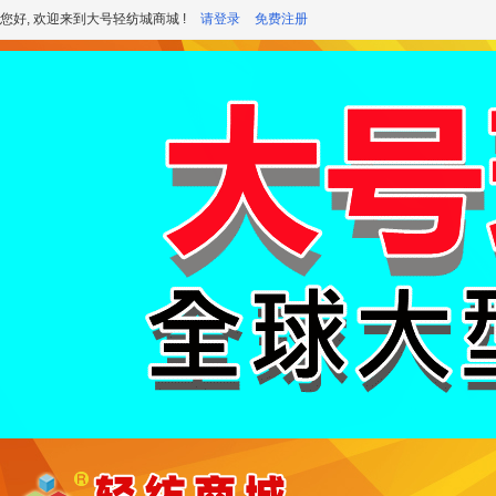
您好, 欢迎来到大号轻纺城商城 !
请登录
免费注册