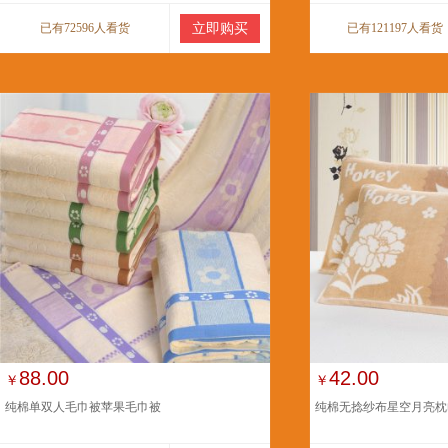
已有72596人看货
立即购买
已有121197人看货
88.00
42.00
￥
￥
纯棉单双人毛巾被苹果毛巾被
纯棉无捻纱布星空月亮枕