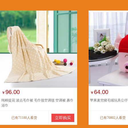
96.00
64.00
￥
￥
纯棉提花 波点毛巾被 毛巾毯空调毯 空调被 裹巾
苹果麦兜猪毛绒玩具公仔
浴巾
已有71180人看货
立即购买
已有70802人看货