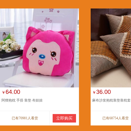
64.00
36.00
￥
￥
阿狸抱枕 手捂 靠垫 布娃娃
麻布沙发抱枕靠垫靠枕套
已有70981人看货
立即购买
已有68754人看货