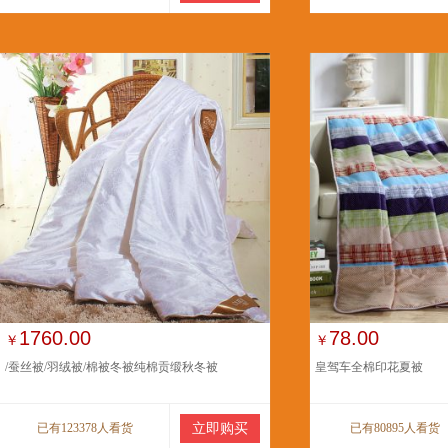
1760.00
78.00
￥
￥
/蚕丝被/羽绒被/棉被冬被纯棉贡缎秋冬被
皇驾车全棉印花夏被
已有123378人看货
立即购买
已有80895人看货