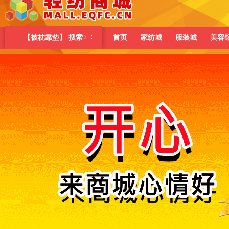
【被枕靠垫】 搜索
首页
家纺城
服装城
美容