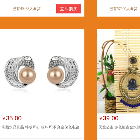
已有49488人看货
立即购买
已有57209人看货
35.00
39.00
￥
￥
高档水晶饰品 韩版耳钉 珍珠耳环 真金保色电镀
天竺公主 多色镀古金水