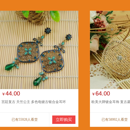
44.00
64.00
￥
￥
宫廷复古 天竺公主 多色电镀古银合金耳环
欧美大牌镀金耳饰 复古
已有55928人看货
立即购买
已有58992人看货