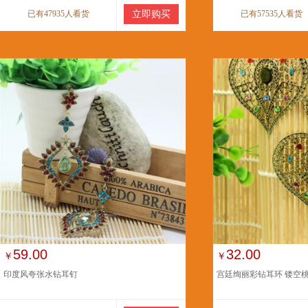
已有47935人看货
立即购买
已有57535人看货
59.00
32.00
￥
￥
印度风夸张水钻耳钉
宫廷绚丽彩钻耳环 镂空