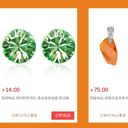
14.00
75.00
￥
￥
高档饰品 简约时尚耳钉 真金保色电镀 防过敏
韩版饰品 高档水晶耳饰 
已有52578人看货
立即购买
已有45794人看货