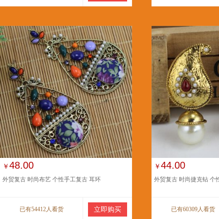
48.00
44.00
￥
￥
外贸复古 时尚布艺 个性手工复古 耳环
外贸复古 时尚捷克钻 个
已有54412人看货
立即购买
已有60309人看货