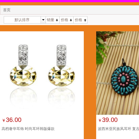
首页
默认排序
销量
价格
价格
36.00
39.00
￥
￥
高档奢华耳饰 时尚耳环韩版爆款
波西米亚民族风耳环 复