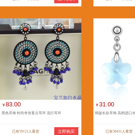
83.00
31.00
￥
￥
黑色耳饰 时尚夸张复古耳环 流行耳环
韩版长款耳饰 高档进口
已有59121人看货
立即购买
已有50431人看货