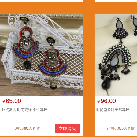
65.00
96.00
￥
￥
外贸复古 时尚高端 个性耳环
时尚新款叶子形耳环
已有55892人看货
立即购买
已有61020人看货