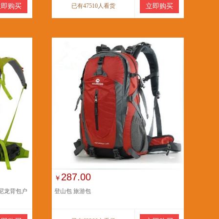
立即购买
已有47510人看货
立即购买
287.00
￥
尼龙背包户
登山包 旅游包