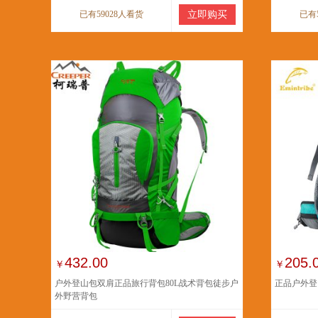
已有59028人看货
立即购买
已有
432.00
205.
￥
￥
户外登山包双肩正品旅行背包80L战术背包徒步户
正品户外登
外野营背包