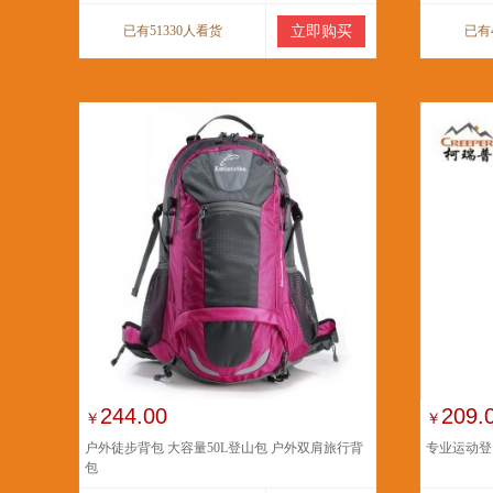
已有51330人看货
立即购买
已有
244.00
209.
￥
￥
户外徒步背包 大容量50L登山包 户外双肩旅行背
专业运动登
包