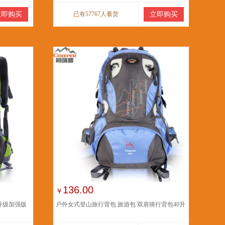
立即购买
已有57767人看货
立即购买
136.00
￥
升级加强版
户外女式登山旅行背包 旅游包 双肩骑行背包40升