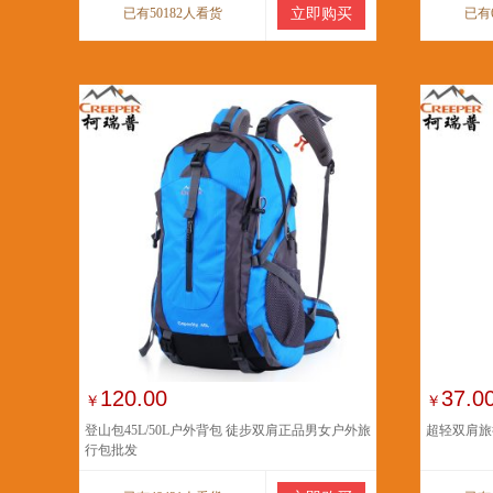
已有50182人看货
立即购买
已有
120.00
37.0
￥
￥
登山包45L/50L户外背包 徒步双肩正品男女户外旅
超轻双肩旅
行包批发