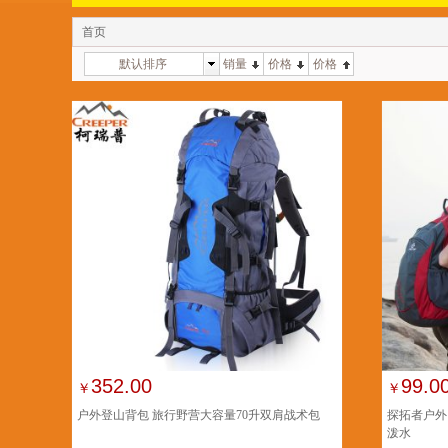
首页
默认排序
销量
价格
价格
352.00
99.0
￥
￥
户外登山背包 旅行野营大容量70升双肩战术包
探拓者户外
泼水