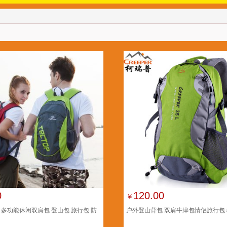
0
120.00
￥
 多功能休闲双肩包 登山包 旅行包 防
户外登山背包 双肩牛津包情侣旅行包