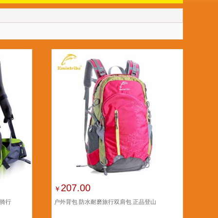
207.00
￥
 骑行
户外背包 防水耐磨旅行双肩包 正品登山