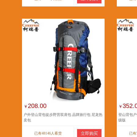
208.00
352.
￥
￥
户外登山背包徒步野营双肩包 品牌旅行包 尼龙热
登山背包户
卖包
级版
已有48146人看货
立即购买
已有