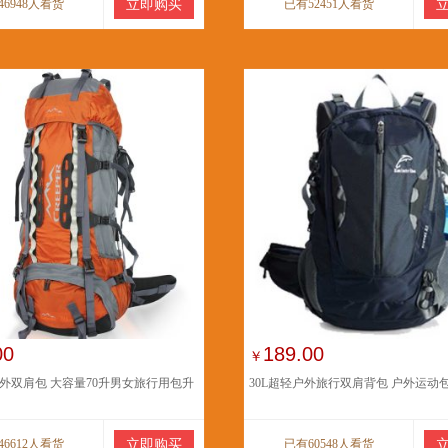
46948人看货
立即购买
已有52451人看货
00
189.00
￥
外双肩包 大容量70升男女旅行用包升
30L超轻户外旅行双肩背包 户外运动
46612人看货
立即购买
已有60548人看货