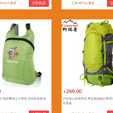
60164人看货
立即购买
已有58879人看货
0
269.00
￥
行包折叠登山小背包 尼丝纺皮肤包
户外登山双肩背包 男女旅游旅行野营
外装备