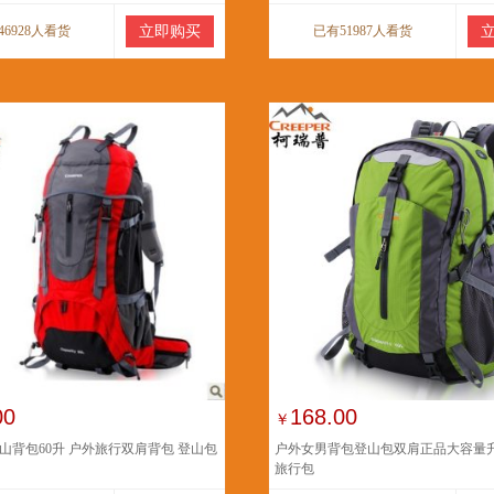
46928人看货
立即购买
已有51987人看货
00
168.00
￥
山背包60升 户外旅行双肩背包 登山包
户外女男背包登山包双肩正品大容量
旅行包