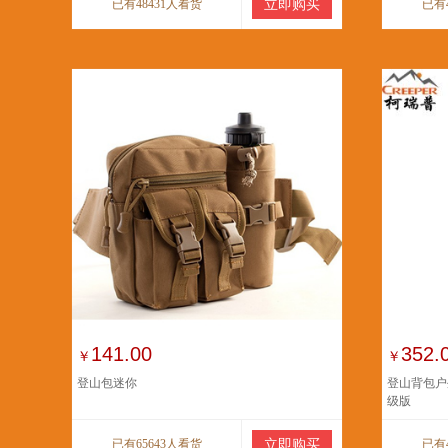
已有48431人看货
立即购买
已有
141.00
352.
￥
￥
登山包迷你
登山背包户
级版
已有65643人看货
立即购买
已有