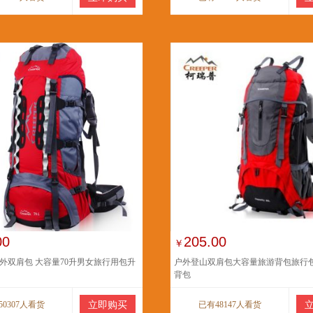
00
205.00
￥
外双肩包 大容量70升男女旅行用包升
户外登山双肩包大容量旅游背包旅行包
背包
50307人看货
立即购买
已有48147人看货