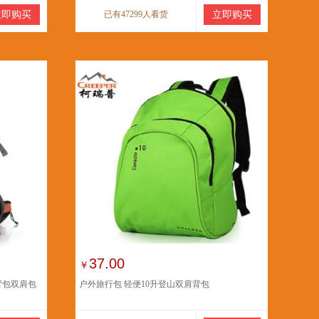
立即购买
已有47299人看货
立即购买
37.00
￥
背包双肩包
户外旅行包 轻便10升登山双肩背包