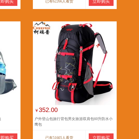
立即购买
已有62266人看货
立即购买
352.00
￥
包
户外登山包旅行背包男女旅游双肩包60升防水小
鹰包
立即购买
已有51605人看货
立即购买