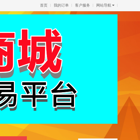
首页
我的订单
客户服务
网站导航