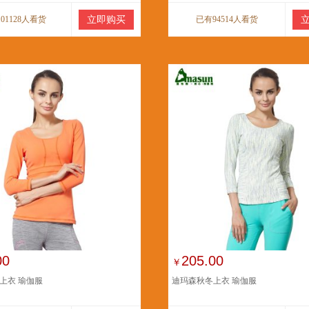
01128人看货
立即购买
已有94514人看货
00
205.00
￥
上衣 瑜伽服
迪玛森秋冬上衣 瑜伽服