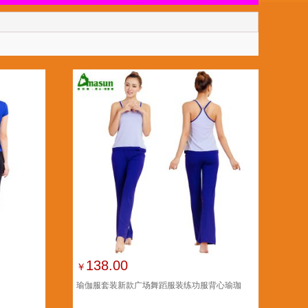
138.00
￥
瑜伽服套装新款广场舞蹈服装练功服背心瑜珈