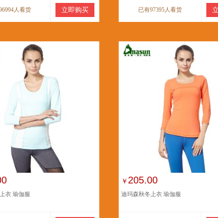
96994人看货
立即购买
已有97395人看货
00
205.00
￥
上衣 瑜伽服
迪玛森秋冬上衣 瑜伽服