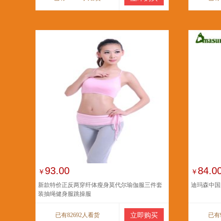
93.00
84.0
￥
￥
新款特价正反两穿纤体瘦身莫代尔瑜伽服三件套
迪玛森中国
装抽绳健身服跳操服
已有82692人看货
立即购买
已有