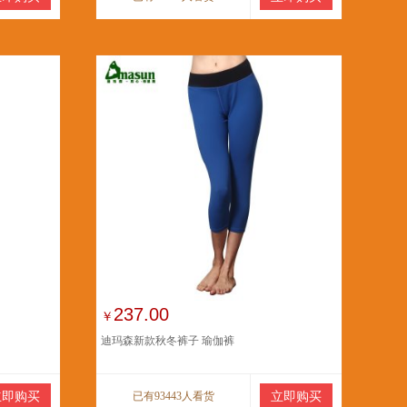
237.00
￥
迪玛森新款秋冬裤子 瑜伽裤
立即购买
已有93443人看货
立即购买