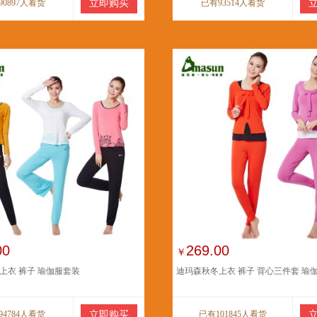
90897人看货
立即购买
已有93514人看货
00
269.00
￥
上衣 裤子 瑜伽服套装
迪玛森秋冬上衣 裤子 背心三件套 瑜
94784人看货
立即购买
已有101845人看货