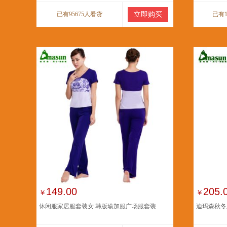
已有95675人看货
立即购买
已有1
149.00
205.
￥
￥
休闲服家居服套装女 韩版瑜加服广场服套装
迪玛森秋冬