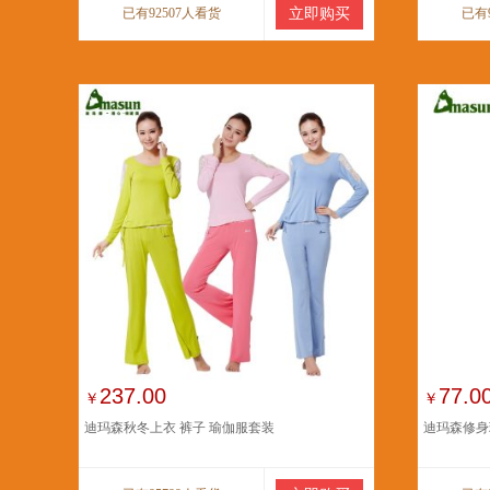
已有92507人看货
立即购买
已有
237.00
77.0
￥
￥
迪玛森秋冬上衣 裤子 瑜伽服套装
迪玛森修身