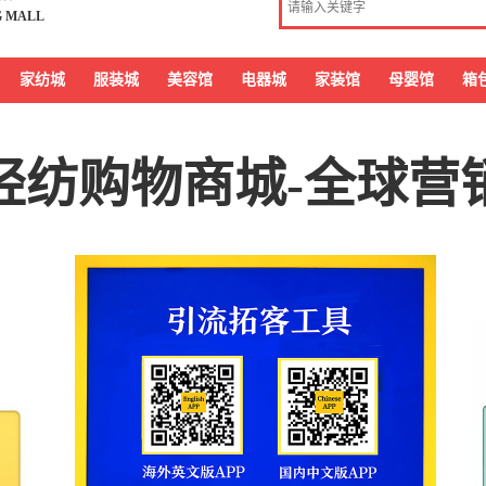
G MALL
家纺城
服装城
美容馆
电器城
家装馆
母婴馆
箱
轻纺购物商城-全球营