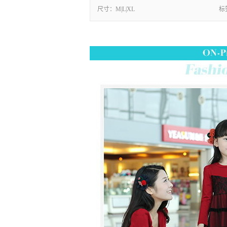
尺寸：
M|L|XL
标