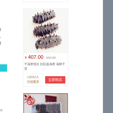
407.00
￥
592.00
干海参低价 拉缸盐海参 海鲜干
货
128563人
立即购买
已经看货