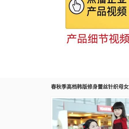
春秋季高档韩版修身蕾丝针织母女