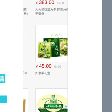
383.00
￥
557.00
大火候拉盐海参 即食海参 淡
干海参
45.00
￥
64.00
如意菜礼盒