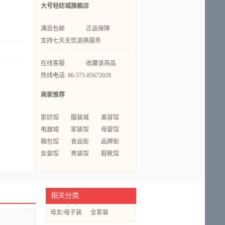
大号轻纺城旗舰店
满百包邮
正品保障
支持七天无忧退换服务
在线客服
收藏该商品
热线电话: 86-575-85672028
商家推荐
家纺馆
服装城
美容馆
电器城
家装馆
母婴馆
箱包馆
食品街
品牌街
女装馆
男装馆
鞋靴馆
相关分类
母女/母子装
全家装