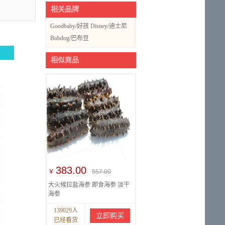
相关品牌
Goodbaby/好孩
Disney/迪士尼
子
Bobdog/巴布豆
相似商品
383.00
￥
557.00
大火候拉盐海参 即食海参 淡干
海参
139029人
立即购买
已经看货