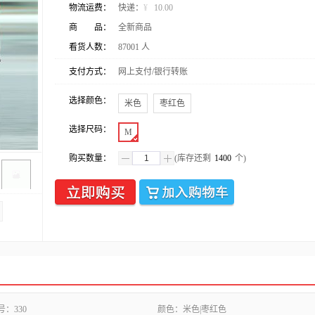
物流运费：
快递：
¥
10.00
商 品：
全新商品
看货人数：
87001
人
支付方式：
网上支付/银行转账
选择颜色：
米色
枣红色
选择尺码：
M
购买数量：
(库存还剩
1400
个)
号：
330
颜色：
米色|枣红色