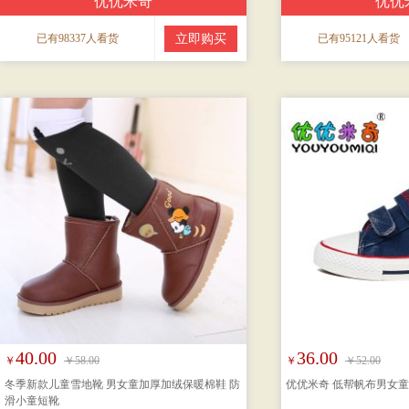
优优米奇
优优
已有98337人看货
立即购买
已有95121人看货
40.00
36.00
￥
￥58.00
￥
￥52.00
冬季新款儿童雪地靴 男女童加厚加绒保暖棉鞋 防
优优米奇 低帮帆布男女
滑小童短靴