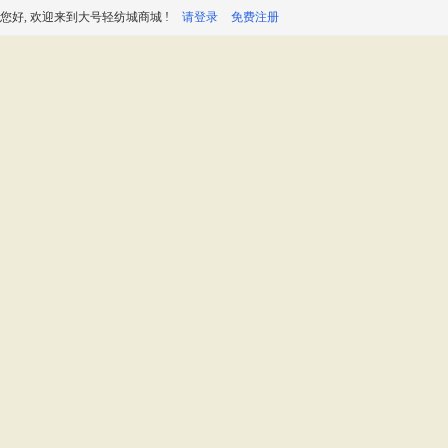
您好, 欢迎来到大号轻纺城商城 !
请登录
免费注册