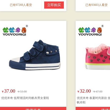
已有97269人看货
立即购买
已有93603人看货
37.00
32.00
￥
￥53.00
￥
￥47.00
优优米奇 低帮潮流时尚帆布男女童鞋
优优米奇 春夏时尚新款 
帆布鞋