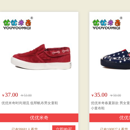
37.00
35.00
￥
￥53.00
￥
￥50.00
优优米奇时尚潮流 低帮帆布男女童鞋
优优米奇春夏新款 男女童
小童布鞋
优优米奇
优优
已有99681人看货
立即购买
已有100827人看货