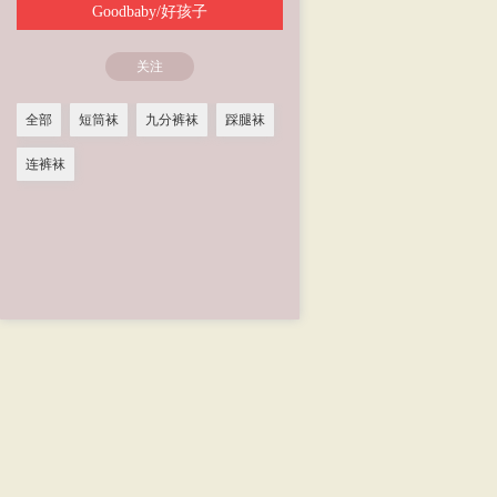
Goodbaby/好孩子
关注
全部
短筒袜
九分裤袜
踩腿袜
连裤袜