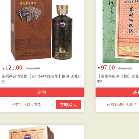
121.00
97.00
￥
￥267.00
￥
￥233.00
贵州茅台酒集团【贵州特醇酒 珍酿】白酒 送礼佳
【贵州特醇酒 佳酿】送礼
品
52°
茅台
茅
已有145713人看货
立即购买
已有165944人看货