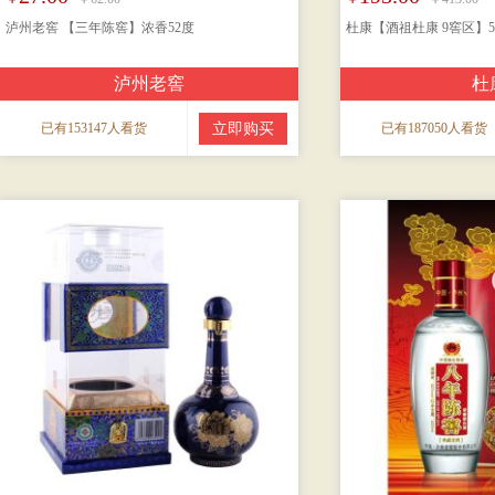
泸州老窖 【三年陈窖】浓香52度
杜康【酒祖杜康 9窖区】50
泸州老窖
杜
已有153147人看货
立即购买
已有187050人看货