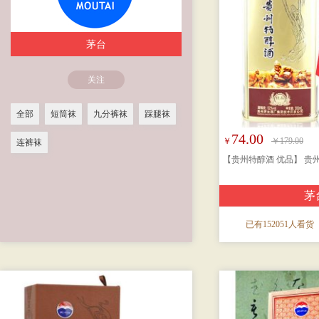
茅台
关注
全部
短筒袜
九分裤袜
踩腿袜
74.00
￥
￥179.00
连裤袜
【贵州特醇酒 优品】 贵
茅
已有152051人看货