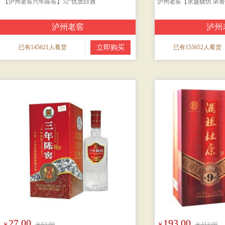
【泸州老窖六年陈窖】52°优质白酒
泸州老窖【永盛烧坊 浓香
泸州老窖
泸州
已有145621人看货
立即购买
已有155652人看货
27.00
193.00
￥
￥62.00
￥
￥413.00