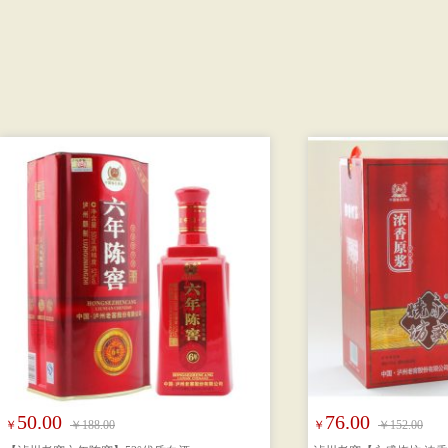
50.00
76.00
￥
￥188.00
￥
￥152.00