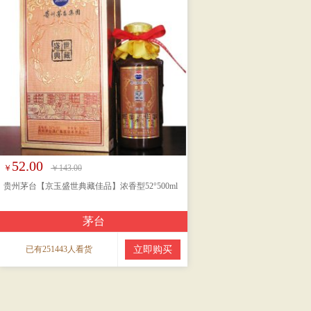
52.00
￥
￥143.00
贵州茅台【京玉盛世典藏佳品】浓香型52°500ml
茅台
已有251443人看货
立即购买