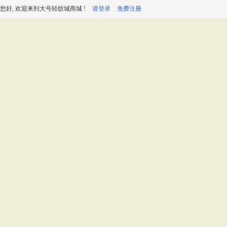
您好, 欢迎来到大号轻纺城商城 !
请登录
免费注册