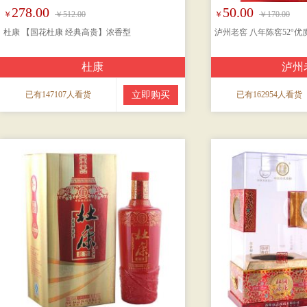
278.00
50.00
￥
￥512.00
￥
￥170.00
杜康 【国花杜康 经典高贵】浓香型
泸州老窖 八年陈窖52°优
杜康
泸州
已有147107人看货
立即购买
已有162954人看货