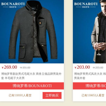
269.00
203.00
￥
￥391.00
￥
￥295.00
博纳罗蒂新款男式毛呢大衣 商务立领品牌男装外
博纳罗蒂男式风衣大衣 韩
套 羊毛呢子大衣男
男装外套
博纳罗蒂/BOUNAROTI
博纳罗蒂/BO
已有118101人看货
立即购买
已有116653人看货