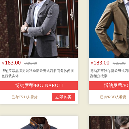
183.00
183.00
￥
￥266.00
￥
￥266.00
博纳罗蒂品牌男装秋季新款男式西服商务休闲拼
博纳罗蒂秋冬新款男式西服
色西装实体
翻领拼接潮
博纳罗蒂/BOUNAROTI
博纳罗蒂/BO
已有97211人看货
立即购买
已有92983人看货