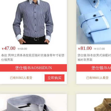
47.00
81.00
￥
￥68.00
￥
￥117.00
春款 男绅士商务条纹双层领衬衣修身青年寸衫堡
堡仕顿 秋冬款男式保暖衬
仕顿男装
袖衬衣男装
堡仕顿/BAOSHIDUN
堡仕顿/BA
已有91863人看货
立即购买
已有98661人看货