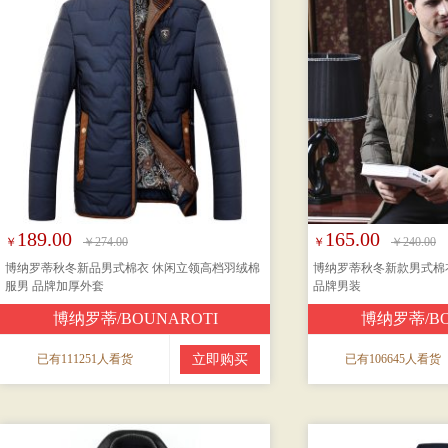
189.00
165.00
￥
￥274.00
￥
￥240.00
博纳罗蒂秋冬新品男式棉衣 休闲立领高档羽绒棉
博纳罗蒂秋冬新款男式棉
服男 品牌加厚外套
品牌男装
博纳罗蒂/BOUNAROTI
博纳罗蒂/BO
已有111251人看货
立即购买
已有106645人看货