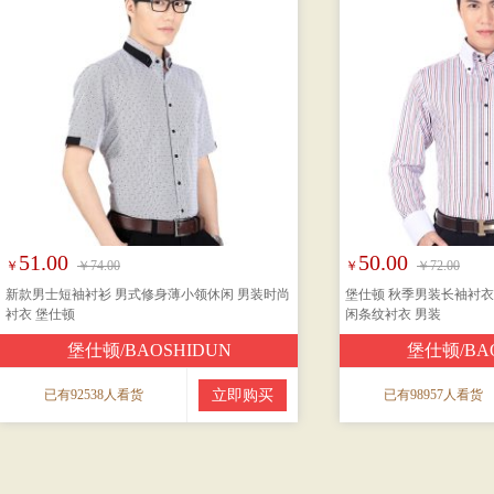
51.00
50.00
￥
￥74.00
￥
￥72.00
新款男士短袖衬衫 男式修身薄小领休闲 男装时尚
堡仕顿 秋季男装长袖衬衣
衬衣 堡仕顿
闲条纹衬衣 男装
堡仕顿/BAOSHIDUN
堡仕顿/BA
已有92538人看货
立即购买
已有98957人看货