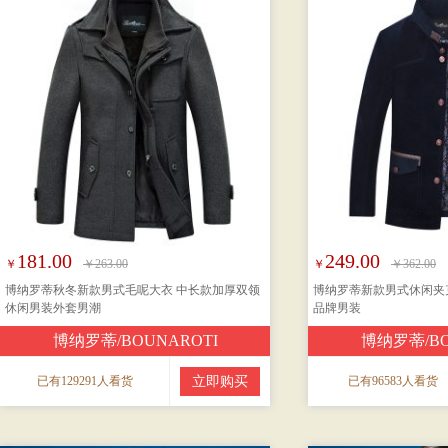
181.00
249.00
￥
￥263.00
￥
￥362.00
博纳罗蒂秋冬新款男式毛呢大衣 中长款加厚双领
博纳罗蒂新款男式休闲夹
休闲男装外套男潮
品牌男装
博纳罗蒂/BOUNAROTI
博纳罗蒂/BO
已有129291人看货
立即购买
已有96583人看货