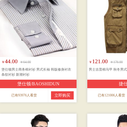
44.00
121.00
￥
￥64.00
￥
￥176.00
堡仕顿男士商务棉衬衫 男式长袖 韩版修身衬衣
男士吉普棉马甲 秋冬男
条纹衬衫 新潮衬衫
堡仕顿/BAOSHIDUN
捷
已有93976人看货
立即购买
已有121006人看货