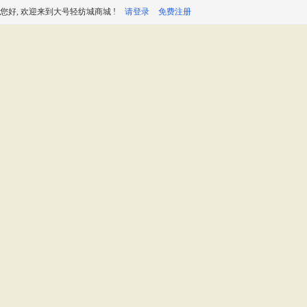
您好, 欢迎来到大号轻纺城商城 !
请登录
免费注册