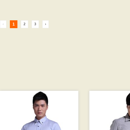
1
‹
2
3
›