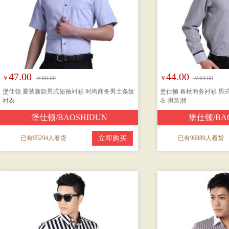
47.00
44.00
￥
￥68.00
￥
￥64.00
堡仕顿 夏装新款男式短袖衬衫 时尚商务男士条纹
堡仕顿 春秋商务衬衫 男
衬衣
衣 男装潮
堡仕顿/BAOSHIDUN
堡仕顿/BA
已有95294人看货
立即购买
已有96889人看货