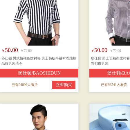
50.00
50.00
￥
￥72.00
￥
￥72.00
堡仕顿 男式短袖条纹衬衫 男士韩版半袖衬衣纯棉
堡仕顿 男士长袖条纹衬衫
品牌男装清仓
尚都市男装
堡仕顿/BAOSHIDUN
堡仕顿/BA
已有94696人看货
立即购买
已有98541人看货