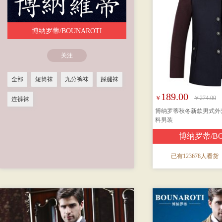
博纳罗蒂/BOUNAROTI
关注
全部
短筒袜
九分裤袜
踩腿袜
189.00
￥
￥274.00
连裤袜
博纳罗蒂秋冬新款男式外
料男装
博纳罗蒂/BO
已有123678人看货