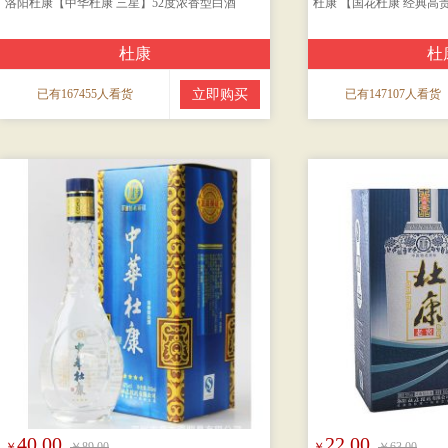
洛阳杜康【中华杜康 三星】52度浓香型白酒
杜康 【国花杜康 经典高
杜康
杜
已有167455人看货
立即购买
已有147107人看货
40.00
22.00
￥
￥89.00
￥
￥63.00