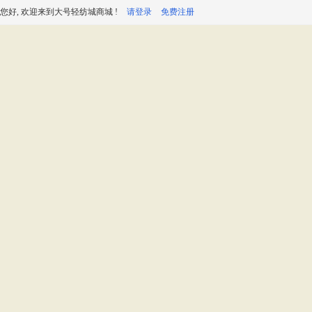
您好, 欢迎来到大号轻纺城商城 !
请登录
免费注册