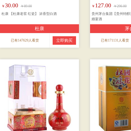
30.00
127.00
￥
￥89.00
￥
￥296.00
杜康 【杜康老窖 红瓷】 浓香型白酒
贵州茅台集团【贵州特醇酒
婚宴酒
杜康
茅
已有147629人看货
立即购买
已有171131人看货