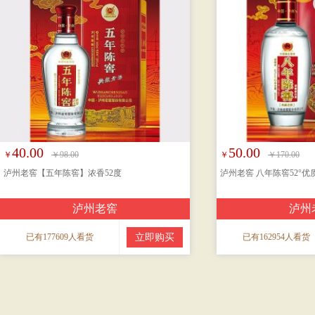
40.00
50.00
￥
￥98.00
￥
￥170.00
泸州老窖【五年陈窖】浓香52度
泸州老窖 八年陈窖52°优
泸州老窖
泸州
已有177609人看货
立即购买
已有162954人看货