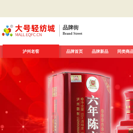
品牌街
Brand Street
品牌街
一周新发现
泸州老窖
今日最大牌
品牌首页
新品发布汇
品牌新品
品牌库
同类商