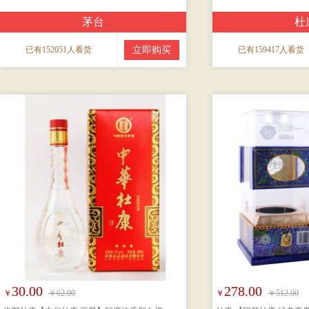
茅台
杜
已有152051人看货
立即购买
已有159417人看货
30.00
278.00
￥
￥62.00
￥
￥512.00