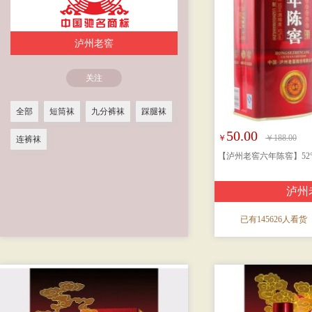
泸州老窖
关注
全部
短筒袜
九分裤袜
踩腿袜
50.00
￥
￥188.00
连裤袜
【泸州老窖六年陈窖】52
泸州
已有145626人看货