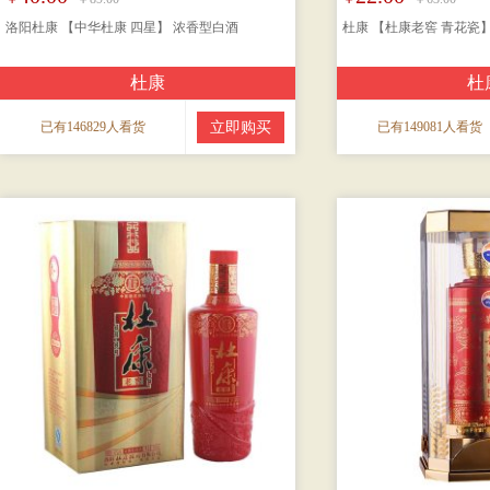
洛阳杜康 【中华杜康 四星】 浓香型白酒
杜康 【杜康老窖 青花瓷
杜康
杜
已有146829人看货
立即购买
已有149081人看货